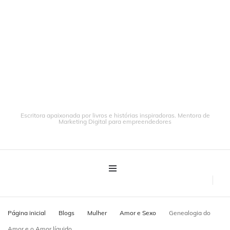
Escritora apaixonada por livros e histórias inspiradoras. Mentora de
Marketing Digital para empreendedores
Página inicial
Blogs
Mulher
Amor e Sexo
Genealogia do
Amor e o Amor líquido