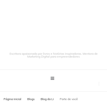
Escritora apaixonada por livros e histórias inspiradoras. Mentora de
Marketing Digital para empreendedores
Página inicial
Blogs
Blog da Li
Parte de você