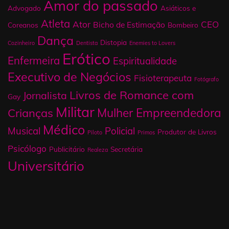
Amor do passado
Advogado
Asiáticos e
Atleta
Ator
CEO
Bicho de Estimação
Coreanos
Bombeiro
Dança
Distopia
Cozinheiro
Dentista
Enemies to Lovers
Erótico
Enfermeira
Espiritualidade
Executivo de Negócios
Fisioterapeuta
Fotógrafo
Livros de Romance com
Jornalista
Gay
Militar
Mulher Empreendedora
Crianças
Médico
Musical
Policial
Produtor de Livros
Piloto
Primos
Psicólogo
Publicitário
Secretária
Realeza
Universitário