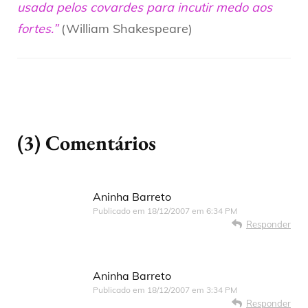
usada pelos covardes para incutir medo aos
fortes.”
(William Shakespeare)
(3) Comentários
Aninha Barreto
Publicado em
18/12/2007 em 6:34 PM
Responder
Aninha Barreto
Publicado em
18/12/2007 em 3:34 PM
Responder