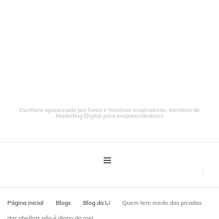
Escritora apaixonada por livros e histórias inspiradoras. Mentora de
Marketing Digital para empreendedores
Página inicial
Blogs
Blog da Li
Quem tem medo das picadas
das abelhas não é digno do mel