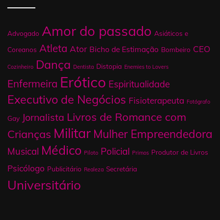
Amor do passado
Advogado
Asiáticos e
Atleta
Ator
CEO
Bicho de Estimação
Coreanos
Bombeiro
Dança
Distopia
Cozinheiro
Dentista
Enemies to Lovers
Erótico
Enfermeira
Espiritualidade
Executivo de Negócios
Fisioterapeuta
Fotógrafo
Livros de Romance com
Jornalista
Gay
Militar
Mulher Empreendedora
Crianças
Médico
Musical
Policial
Produtor de Livros
Piloto
Primos
Psicólogo
Publicitário
Secretária
Realeza
Universitário