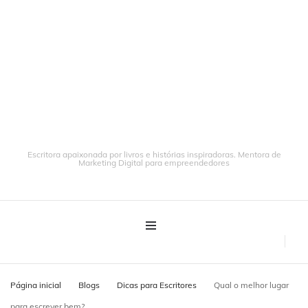
Escritora apaixonada por livros e histórias inspiradoras. Mentora de
Marketing Digital para empreendedores
Página inicial
Blogs
Dicas para Escritores
Qual o melhor lugar
para escrever bem?