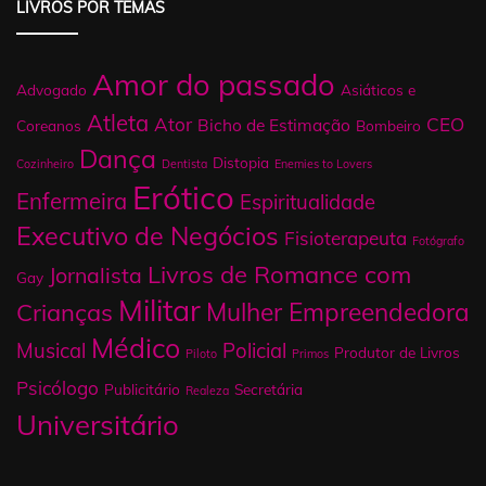
LIVROS POR TEMAS
Amor do passado
Advogado
Asiáticos e
Atleta
Ator
CEO
Bicho de Estimação
Coreanos
Bombeiro
Dança
Distopia
Cozinheiro
Dentista
Enemies to Lovers
Erótico
Enfermeira
Espiritualidade
Executivo de Negócios
Fisioterapeuta
Fotógrafo
Livros de Romance com
Jornalista
Gay
Militar
Mulher Empreendedora
Crianças
Médico
Musical
Policial
Produtor de Livros
Piloto
Primos
Psicólogo
Publicitário
Secretária
Realeza
Universitário