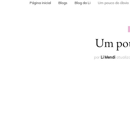
Página inicial
Blogs
Blog da Li
Um pouco do óbvio
POSTS PARA
CADASTRO N
MAPS
Um pou
por
Li Mendi
atuali