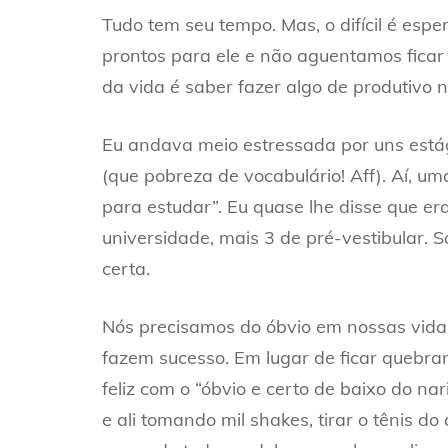
Tudo tem seu tempo. Mas, o difícil é es
prontos para ele e não aguentamos fica
da vida é saber fazer algo de produtivo n
Eu andava meio estressada por uns estág
(que pobreza de vocabulário! Aff). Aí, u
para estudar”. Eu quase lhe disse que er
universidade, mais 3 de pré-vestibular. 
certa.
Nós precisamos do óbvio em nossas vidas.
fazem sucesso. Em lugar de ficar quebra
feliz com o “óbvio e certo de baixo do na
e ali tomando mil shakes, tirar o tênis d