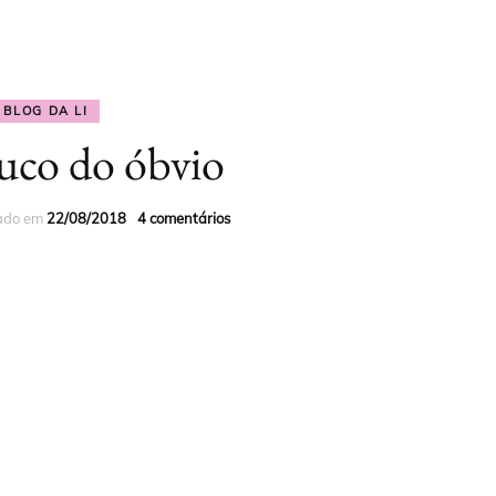
 INSTAGRAM
CURSO PROFISSÃO
ROMANCE JOVEM
DICAS PARA ESCRITOR
LEITOR
O GOOGLE
ROMANCE ERÓTICO
DICAS PARA LEITORES
BLOG DA LI
CURSO PROFISSÃO
co do óbvio
CONTO JOVEM
BLOG DA LI
AUTOR
CONTO ERÓTICO
zado em
22/08/2018
4 comentários
BOX
LIVROS IMPRESSOS
LIVROS POR TEMA
TODOS OS LIVROS