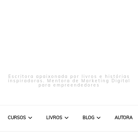
Escritora apaixonada por livros e histórias
inspiradoras. Mentora de Marketing Digital
para empreendedores
CURSOS
LIVROS
BLOG
AUTORA