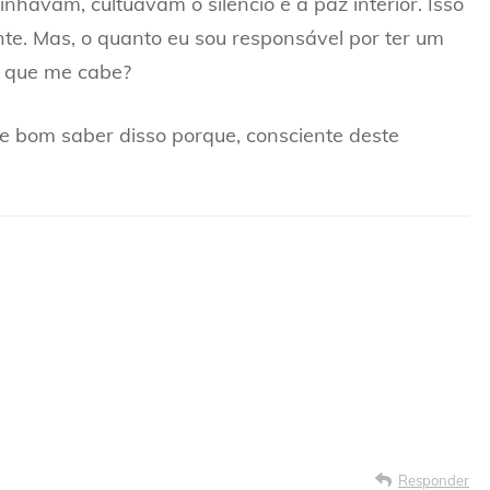
havam, cultuavam o silêncio e a paz interior. Isso
te. Mas, o quanto eu sou responsável por ter um
a que me cabe?
e bom saber disso porque, consciente deste
Responder