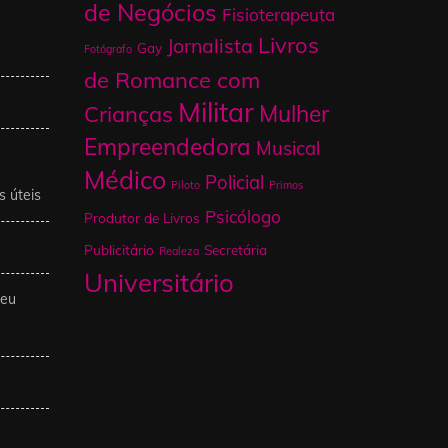
de Negócios
Fisioterapeuta
Livros
Jornalista
Gay
Fotógrafo
de Romance com
Militar
Mulher
Crianças
Empreendedora
Musical
Médico
Policial
Piloto
Primos
s úteis
Psicólogo
Produtor de Livros
Publicitário
Secretária
Realeza
Universitário
Meu