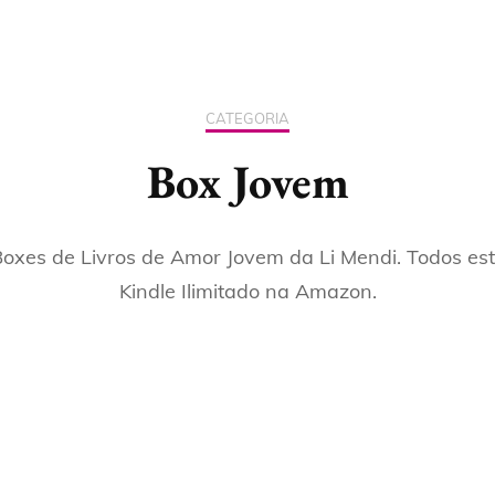
 INSTAGRAM
CURSO PROFISSÃO
ROMANCE JOVEM
DICAS PARA ESCRITOR
LEITOR
O GOOGLE
ROMANCE ERÓTICO
DICAS PARA LEITORES
CATEGORIA
CURSO PROFISSÃO
CONTO JOVEM
BLOG DA LI
AUTOR
Box Jovem
CONTO ERÓTICO
Boxes de Livros de Amor Jovem da Li Mendi. Todos est
BOX
Kindle Ilimitado na Amazon.
LIVROS IMPRESSOS
LIVROS POR TEMA
TODOS OS LIVROS