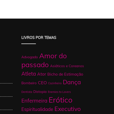
LIVROS POR TEMAS
Amor do
Advogado
passado
Asiáticos e Coreanos
Atleta
Ator
Bicho de Estimação
Dança
CEO
Bombeiro
Cozinheiro
Distopia
Dentista
Enemies to Lovers
Erótico
Enfermeira
Executivo
Espiritualidade