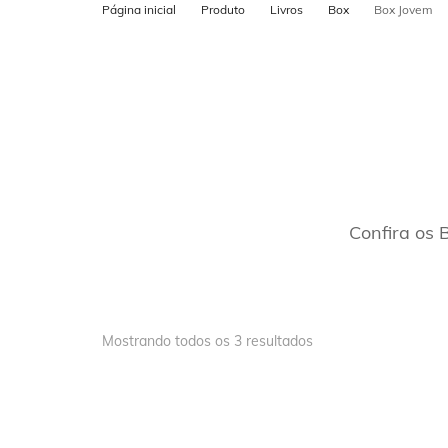
Página inicial
Produto
Livros
Box
Box Jovem
POSTS PARA
CADASTRO N
MAPS
Confira os 
Mostrando todos os 3 resultados