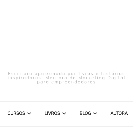
Escritora apaixonada por livros e histórias
inspiradoras. Mentora de Marketing Digital
para empreendedores
CURSOS
LIVROS
BLOG
AUTORA