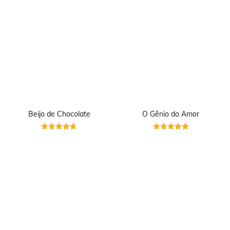
Beijo de Chocolate
O Gênio do Amor
Avaliação
Avaliação
4.71
5.00
de 5
de 5