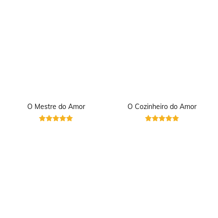
O Mestre do Amor
O Cozinheiro do Amor
Avaliação
Avaliação
5
5
de 5
de 5