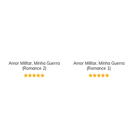
Amor Militar, Minha Guerra
Amor Militar, Minha Guerra
(Romance 2)
(Romance 1)
Avaliação
Avaliação
5
5
de 5
de 5