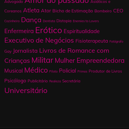
Amor do passado
Advogado
Asiáticos e
Atleta
Ator
CEO
Bicho de Estimação
Coreanos
Bombeiro
Dança
Distopia
Cozinheiro
Dentista
Enemies to Lovers
Erótico
Enfermeira
Espiritualidade
Executivo de Negócios
Fisioterapeuta
Fotógrafo
Livros de Romance com
Jornalista
Gay
Militar
Mulher Empreendedora
Crianças
Médico
Musical
Policial
Produtor de Livros
Piloto
Primos
Psicólogo
Publicitário
Secretária
Realeza
Universitário