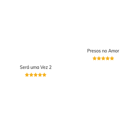
Presos no Amor
Avaliação
Será uma Vez 2
5
de 5
Avaliação
5
de 5