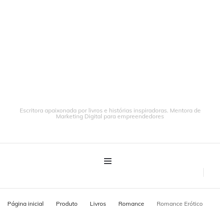
Escritora apaixonada por livros e histórias inspiradoras. Mentora de
Marketing Digital para empreendedores
Página inicial
Produto
Livros
Romance
Romance Erótico