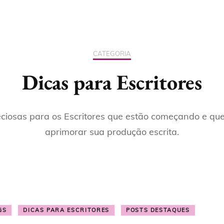
 INSTAGRAM
CURSO PROFISSÃO
ROMANCE JOVEM
DICAS PARA ESCRITOR
LEITOR
O GOOGLE
ROMANCE ERÓTICO
DICAS PARA LEITORES
CATEGORIA
CURSO PROFISSÃO
CONTO JOVEM
BLOG DA LI
AUTOR
Dicas para Escritores
CONTO ERÓTICO
eciosas para os Escritores que estão começando e qu
BOX
aprimorar sua produção escrita.
LIVROS IMPRESSOS
LIVROS POR TEMA
TODOS OS LIVROS
GS
DICAS PARA ESCRITORES
POSTS DESTAQUES