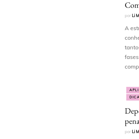
Como
por
Li 
A est
conhe
tanto
fases
comp
APL
DIC
Depo
pena
por
Li 