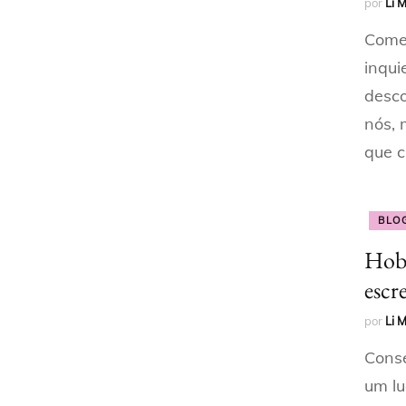
por
Li 
Começ
inqui
desco
nós, 
que 
BLO
Hobb
escr
por
Li 
Conse
um lu