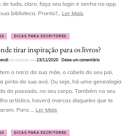
 de tudo, claro, faça seu login e senha no app.
sua biblioteca. Pronto?…
Ler Mais
GS
DICAS PARA ESCRITORES
nde tirar inspiração para os livros?
Mendi
atualizado em
23/11/2020
Deixe um comentário
tem o nariz da sua mãe, o cabelo do seu pai,
a pinta da sua avó. Ou seja, há uma genealogia
do do passado, no seu corpo. Também no seu
lho artístico, haverá marcas daqueles que te
raram. Para …
Ler Mais
GS
DICAS PARA ESCRITORES