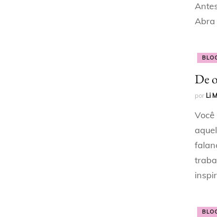
Antes
Abra 
BLO
De o
por
Li 
Você 
aquel
falan
traba
inspi
BLO