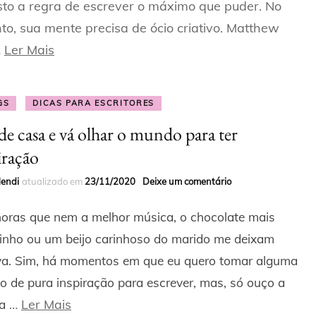
to a regra de escrever o máximo que puder. No
to, sua mente precisa de ócio criativo. Matthew
…
Ler Mais
GS
DICAS PARA ESCRITORES
 de casa e vá olhar o mundo para ter
iração
Mendi
atualizado em
23/11/2020
Deixe um comentário
oras que nem a melhor música, o chocolate mais
inho ou um beijo carinhoso do marido me deixam
iva. Sim, há momentos em que eu quero tomar alguma
ão de pura inspiração para escrever, mas, só ouço a
…
Ler Mais
ta