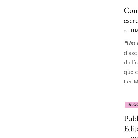
Como
escr
por
Li 
“Um 
disse
da lí
que c
Ler M
BLO
Publ
Edit