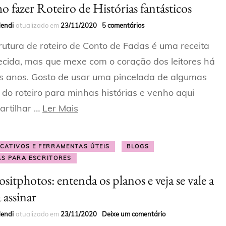
 fazer Roteiro de Histórias fantásticos
Mendi
atualizado em
23/11/2020
5 comentários
rutura de roteiro de Conto de Fadas é uma receita
cida, mas que mexe com o coração dos leitores há
s anos. Gosto de usar uma pincelada de algumas
 do roteiro para minhas histórias e venho aqui
artilhar …
Ler Mais
ICATIVOS E FERRAMENTAS ÚTEIS
BLOGS
AS PARA ESCRITORES
sitphotos: entenda os planos e veja se vale a
 assinar
Mendi
atualizado em
23/11/2020
Deixe um comentário