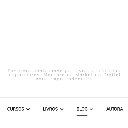
Escritora apaixonada por livros e histórias
inspiradoras. Mentora de Marketing Digital
para empreendedores
CURSOS
LIVROS
BLOG
AUTORA