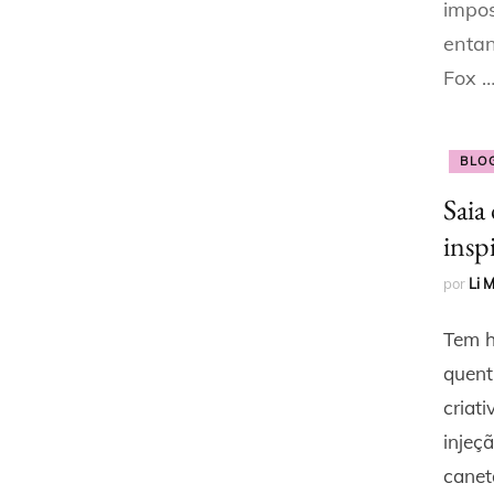
impos
entan
Fox 
BLO
Saia
insp
por
Li 
Tem h
quent
criat
injeç
cane