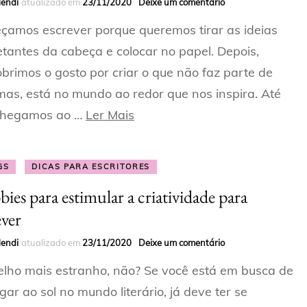
Mendi
atualizado em
23/11/2020
Deixe um comentário
amos escrever porque queremos tirar as ideias
etantes da cabeça e colocar no papel. Depois,
brimos o gosto por criar o que não faz parte de
mas, está no mundo ao redor que nos inspira. Até
chegamos ao …
Ler Mais
GS
DICAS PARA ESCRITORES
ies para estimular a criatividade para
ever
Mendi
atualizado em
23/11/2020
Deixe um comentário
lho mais estranho, não? Se você está em busca de
gar ao sol no mundo literário, já deve ter se