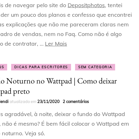
s de navegar pelo site do
Depositphotos
, tentei
der um pouco dos planos e confesso que encontrei
as explicações que não me pareceram claras nem
adro de vendas, nem no Faq. Como não é algo
o de contratar, …
Ler Mais
GS
DICAS PARA ESCRITORES
SEM CATEGORIA
 Noturno no Wattpad | Como deixar
pad preto
Mendi
atualizado em
23/11/2020
2 comentários
s agradável, à noite, deixar o fundo do Wattpad
, não é mesmo? É bem fácil colocar o Wattpad em
noturno. Veja só.