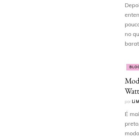
Depoi
enten
pouc
no qu
barat
BLO
Modo
Watt
por
Li 
É mai
preto
modo 