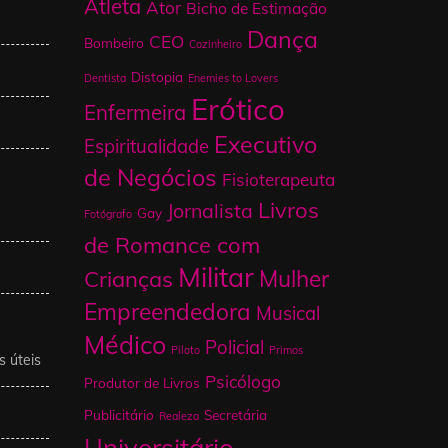
Atleta
Ator
Bicho de Estimação
Dança
CEO
Bombeiro
Cozinheiro
Distopia
Dentista
Enemies to Lovers
Erótico
Enfermeira
Executivo
Espiritualidade
de Negócios
Fisioterapeuta
Livros
Jornalista
Gay
Fotógrafo
de Romance com
Militar
Mulher
Crianças
Empreendedora
Musical
Médico
Policial
Piloto
Primos
s úteis
Psicólogo
Produtor de Livros
Publicitário
Secretária
Realeza
Universitário