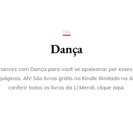
 INSTAGRAM
CURSO PROFISSÃO
ROMANCE JOVEM
DICAS PARA ESCRITOR
LEITOR
O GOOGLE
ROMANCE ERÓTICO
DICAS PARA LEITORES
TAG
CURSO PROFISSÃO
CONTO JOVEM
BLOG DA LI
AUTOR
Dança
CONTO ERÓTICO
mances com Dança para você se apaixonar por esse
BOX
 páginas. Ah! São livros grátis no Kindle Ilimitado na
LIVROS IMPRESSOS
conferir todos os livros da Li Mendi, clique aqui.
LIVROS POR TEMA
TODOS OS LIVROS