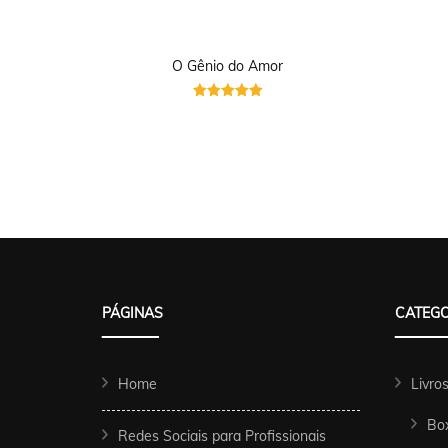
O Gênio do Amor
Avaliação
5.00
de 5
PÁGINAS
CATEGO
Home
Livro
Bo
Redes Sociais para Profissionais