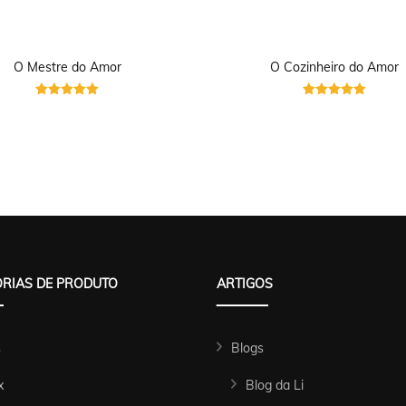
O Mestre do Amor
O Cozinheiro do Amor
Avaliação
Avaliação
5
5
de 5
de 5
RIAS DE PRODUTO
ARTIGOS
s
Blogs
x
Blog da Li