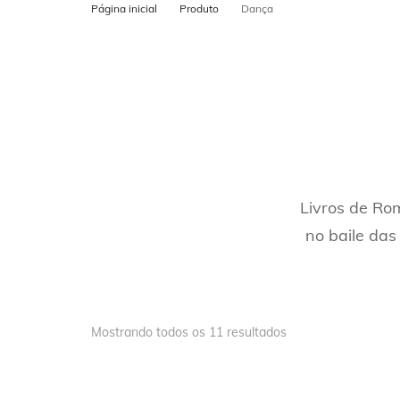
Página inicial
Produto
Dança
POSTS PARA
CADASTRO N
MAPS
Livros de Ro
no baile das
Mostrando todos os 11 resultados