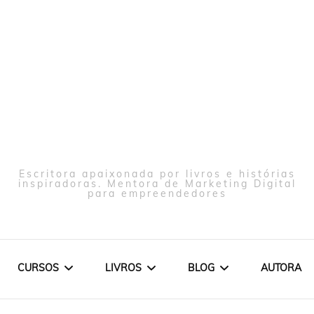
Escritora apaixonada por livros e histórias
inspiradoras. Mentora de Marketing Digital
para empreendedores
CURSOS
LIVROS
BLOG
AUTORA