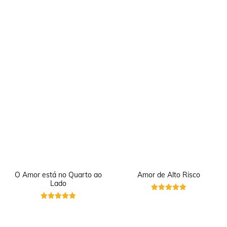
O Amor está no Quarto ao
Amor de Alto Risco
Lado
Avaliação
5
Avaliação
de 5
5
de 5