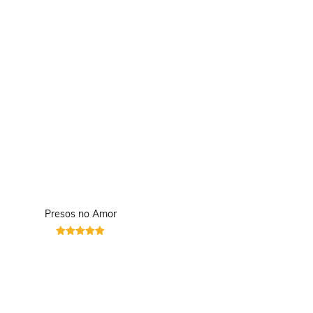
Presos no Amor
Avaliação
5
de 5