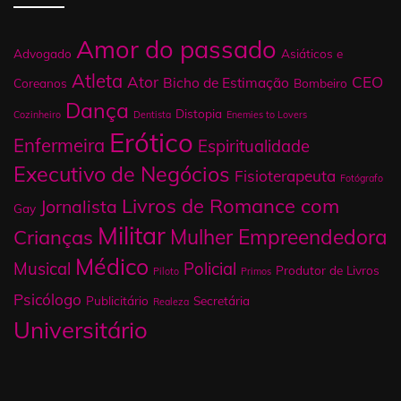
Amor do passado
Advogado
Asiáticos e
Atleta
Ator
CEO
Bicho de Estimação
Coreanos
Bombeiro
Dança
Distopia
Cozinheiro
Dentista
Enemies to Lovers
Erótico
Enfermeira
Espiritualidade
Executivo de Negócios
Fisioterapeuta
Fotógrafo
Livros de Romance com
Jornalista
Gay
Militar
Mulher Empreendedora
Crianças
Médico
Musical
Policial
Produtor de Livros
Piloto
Primos
Psicólogo
Publicitário
Secretária
Realeza
Universitário