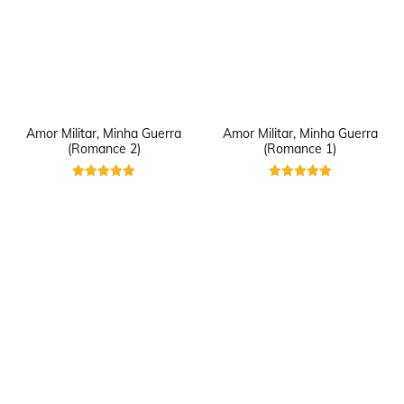
Amor Militar, Minha Guerra
Amor Militar, Minha Guerra
(Romance 2)
(Romance 1)
Avaliação
Avaliação
5
5
de 5
de 5