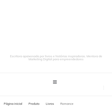
Escritora apaixonada por livros e histórias inspiradoras. Mentora de
Marketing Digital para empreendedores
Página inicial
Produto
Livros
Romance