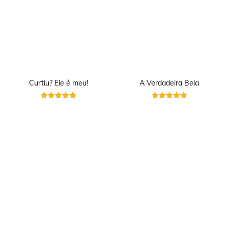
Curtiu? Ele é meu!
A Verdadeira Bela
Avaliação
Avaliação
5
5
de 5
de 5