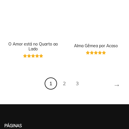
O Amor está no Quarto ao
Alma Gêmea por Acaso
Lado
Avaliação
Avaliação
5
5
de 5
de 5
→
1
2
3
PÁGINAS