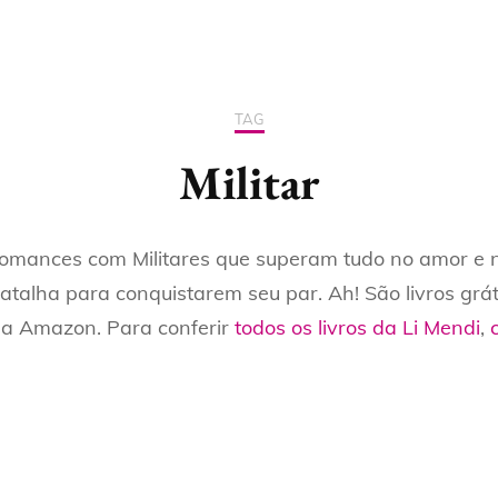
 INSTAGRAM
CURSO PROFISSÃO
ROMANCE JOVEM
DICAS PARA ESCRITOR
LEITOR
O GOOGLE
ROMANCE ERÓTICO
DICAS PARA LEITORES
TAG
CURSO PROFISSÃO
CONTO JOVEM
BLOG DA LI
AUTOR
Militar
CONTO ERÓTICO
Romances com Militares que superam tudo no amor e
BOX
alha para conquistarem seu par. Ah! São livros grát
LIVROS IMPRESSOS
 na Amazon. Para conferir
todos os livros da Li Mendi
,
LIVROS POR TEMA
TODOS OS LIVROS