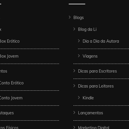
s
Blogs
x
Blog da Li
Box Erótico
Dia a Dia da Autora
Box Jovem
Viagens
ntos
Dicas para Escritores
Conto Erótico
Dicas para Leitores
Conto Jovem
Kindle
staques
Lançamentos
ros Físicos
Marketing Digital