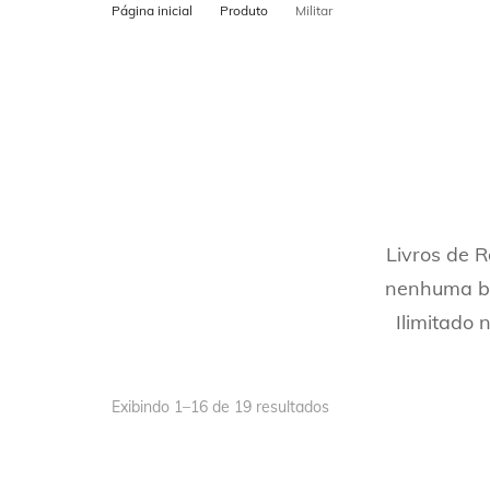
Página inicial
Produto
Militar
POSTS PARA
CADASTRO N
MAPS
Livros de 
nenhuma bat
Ilimitado
Exibindo 1–16 de 19 resultados