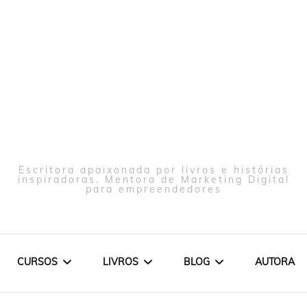
Escritora apaixonada por livros e histórias
inspiradoras. Mentora de Marketing Digital
para empreendedores
CURSOS
LIVROS
BLOG
AUTORA