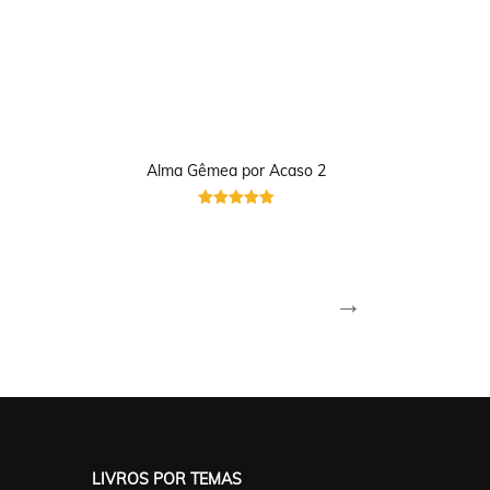
Alma Gêmea por Acaso 2
Avaliação
5
de 5
→
LIVROS POR TEMAS