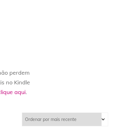
ES
 não perdem
is no Kindle
clique aqui
.