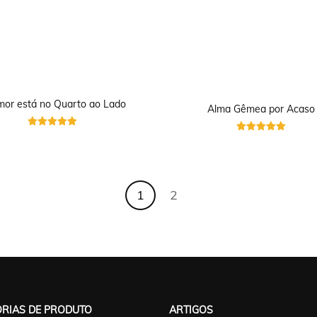
or está no Quarto ao Lado
Alma Gêmea por Acaso
Avaliação
Avaliação
5
5
de 5
de 5
1
2
RIAS DE PRODUTO
ARTIGOS