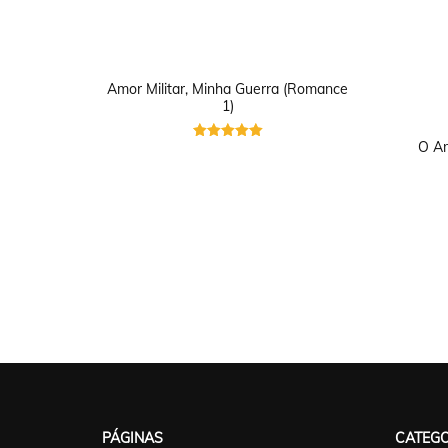
Amor Militar, Minha Guerra (Romance
1)
O Am
Avaliação
5
de 5
PÁGINAS
CATEGO