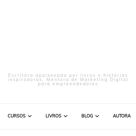
Escritora apaixonada por livros e histórias
inspiradoras. Mentora de Marketing Digital
para empreendedores
CURSOS
LIVROS
BLOG
AUTORA