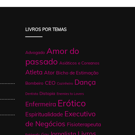
LIVROS POR TEMAS
Amor do
Advogado
passado
Asiáticos e Coreanos
Atleta
Ator
Bicho de Estimação
Dança
CEO
Bombeiro
Cozinheiro
Distopia
Dentista
Enemies to Lovers
Erótico
Enfermeira
Executivo
Espiritualidade
de Negócios
Fisioterapeuta
Livros
Jornalista
Gay
Fotógrafo