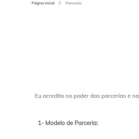
Página inicial
Parcerias
POSTS PARA
CADASTRO N
MAPS
Eu acredito no poder das parcerias e n
1- Modelo de Parceria: