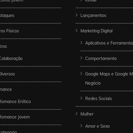
Conto Jovem
Kindle
staques
Lançamentos
ros Físicos
Marketing Digital
Aplicativos e Ferramenta
tros
Colaboração
Comportamento
Diversos
Google Maps e Google 
Negócio
mance
Redes Sociais
Romance Erótico
Mulher
Romance Jovem
Amor e Sexo
ategoria