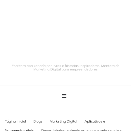
Escritora apaixonada por livros e histórias inspiradoras. Mentora de
Marketing Digital para empreendedores
Página inicial
Blogs
Marketing Digital
Aplicativos e
Ferramentas úteis
Depositphotos: entenda os planos e veja se vale a