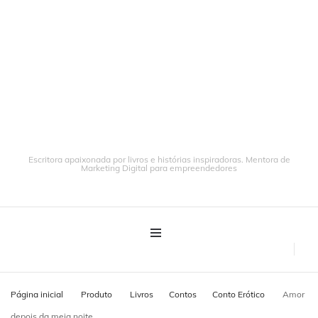
Escritora apaixonada por livros e histórias inspiradoras. Mentora de
Marketing Digital para empreendedores
Página inicial
Produto
Livros
Contos
Conto Erótico
Amor
depois da meia noite