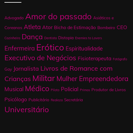
Amor do passado
Advogado
Asiáticos e
Atleta
Ator
CEO
Bicho de Estimação
Coreanos
Bombeiro
Dança
Distopia
Cozinheiro
Dentista
Enemies to Lovers
Erótico
Enfermeira
Espiritualidade
Executivo de Negócios
Fisioterapeuta
Fotógrafo
Livros de Romance com
Jornalista
Gay
Militar
Mulher Empreendedora
Crianças
Médico
Musical
Policial
Produtor de Livros
Piloto
Primos
Psicólogo
Publicitário
Secretária
Realeza
Universitário