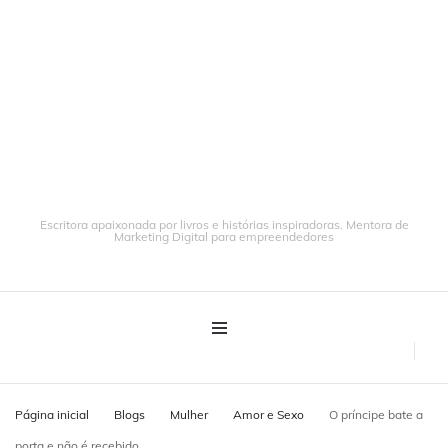
Escritora apaixonada por livros e histórias inspiradoras. Mentora de
Marketing Digital para empreendedores
Página inicial
Blogs
Mulher
Amor e Sexo
O príncipe bate a
porta e não é recebido