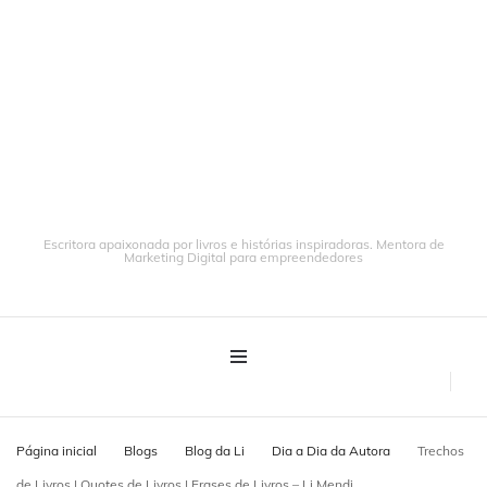
Escritora apaixonada por livros e histórias inspiradoras. Mentora de
Marketing Digital para empreendedores
Página inicial
Blogs
Blog da Li
Dia a Dia da Autora
Trechos
de Livros | Quotes de Livros | Frases de Livros – Li Mendi