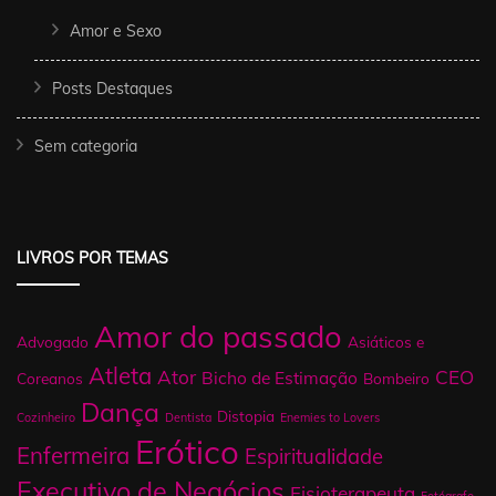
Amor e Sexo
Posts Destaques
Sem categoria
LIVROS POR TEMAS
Amor do passado
Advogado
Asiáticos e
Atleta
Ator
CEO
Bicho de Estimação
Coreanos
Bombeiro
Dança
Distopia
Cozinheiro
Dentista
Enemies to Lovers
Erótico
Enfermeira
Espiritualidade
Executivo de Negócios
Fisioterapeuta
Fotógrafo