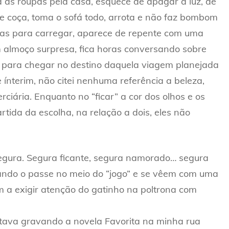
a as roupas pela casa, esquece de apagar a luz, de
se coça, toma o sofá todo, arrota e não faz bombom
ras para carregar, aparece de repente com uma
 almoço surpresa, fica horas conversando sobre
as para chegar no destino daquela viagem planejada
ínterim, não citei nenhuma referência a beleza,
rciária. Enquanto no “ficar” a cor dos olhos e os
tida da escolha, na relação a dois, eles não
egura. Segura ficante, segura namorado… segura
ando o passe no meio do “jogo” e se vêem com uma
m a exigir atenção do gatinho na poltrona com
tava gravando a novela Favorita na minha rua