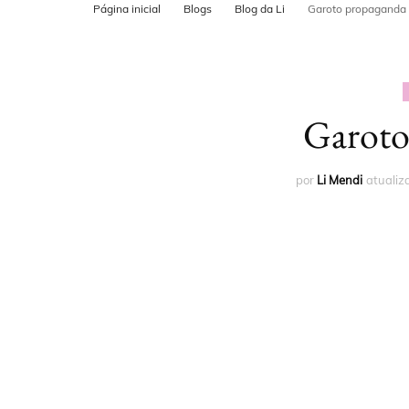
Página inicial
Blogs
Blog da Li
Garoto propaganda
POSTS PARA
CADASTRO N
MAPS
Garoto
por
Li Mendi
atuali