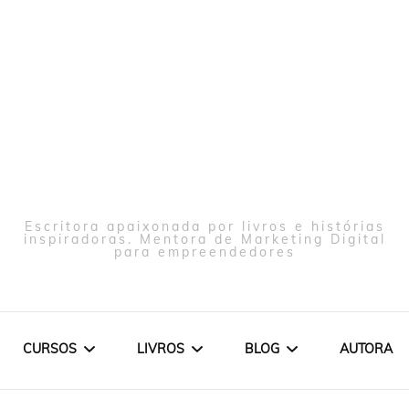
Escritora apaixonada por livros e histórias
inspiradoras. Mentora de Marketing Digital
para empreendedores
CURSOS
LIVROS
BLOG
AUTORA