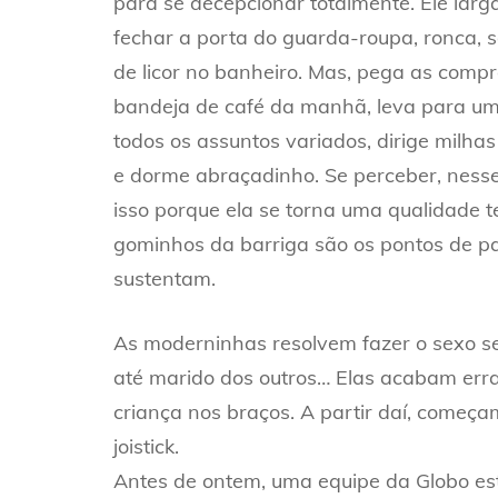
para se decepcionar totalmente. Ele larg
fechar a porta do guarda-roupa, ronca, 
de licor no banheiro. Mas, pega as comp
bandeja de café da manhã, leva para um
todos os assuntos variados, dirige milh
e dorme abraçadinho. Se perceber, nesse 
isso porque ela se torna uma qualidade te
gominhos da barriga são os pontos de par
sustentam.
As moderninhas resolvem fazer o sexo s
até marido dos outros… Elas acabam err
criança nos braços. A partir daí, começa
joistick.
Antes de ontem, uma equipe da Globo es