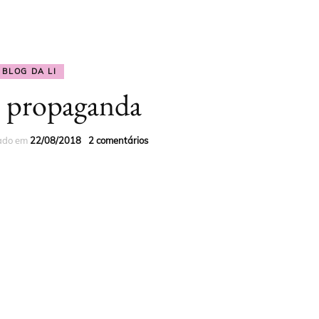
 INSTAGRAM
CURSO PROFISSÃO
ROMANCE JOVEM
DICAS PARA ESCRITOR
LEITOR
O GOOGLE
ROMANCE ERÓTICO
DICAS PARA LEITORES
BLOG DA LI
CURSO PROFISSÃO
 propaganda
CONTO JOVEM
BLOG DA LI
AUTOR
CONTO ERÓTICO
zado em
22/08/2018
2 comentários
BOX
LIVROS IMPRESSOS
LIVROS POR TEMA
TODOS OS LIVROS