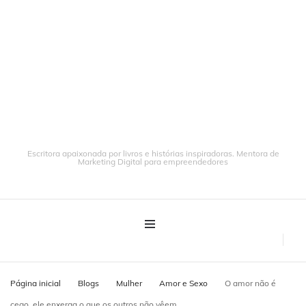
Escritora apaixonada por livros e histórias inspiradoras. Mentora de
Marketing Digital para empreendedores
Página inicial
Blogs
Mulher
Amor e Sexo
O amor não é
cego, ele enxerga o que os outros não vêem