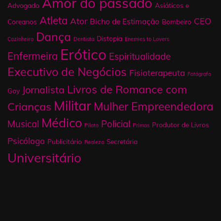
Amor do passado
Advogado
Asiáticos e
Atleta
Ator
CEO
Bicho de Estimação
Coreanos
Bombeiro
Dança
Distopia
Cozinheiro
Dentista
Enemies to Lovers
Erótico
Enfermeira
Espiritualidade
Executivo de Negócios
Fisioterapeuta
Fotógrafo
Livros de Romance com
Jornalista
Gay
Militar
Mulher Empreendedora
Crianças
Médico
Musical
Policial
Produtor de Livros
Piloto
Primos
Psicólogo
Publicitário
Secretária
Realeza
Universitário