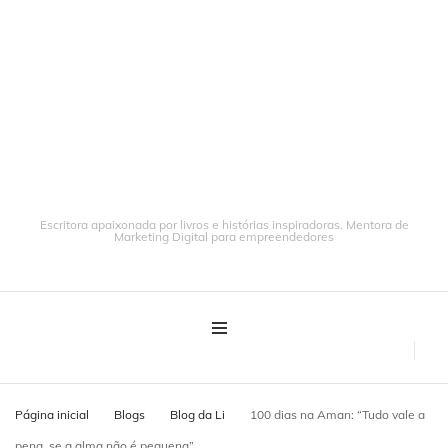
Escritora apaixonada por livros e histórias inspiradoras. Mentora de
Marketing Digital para empreendedores
Página inicial
Blogs
Blog da Li
100 dias na Aman: “Tudo vale a
pena, se a alma não é pequena”