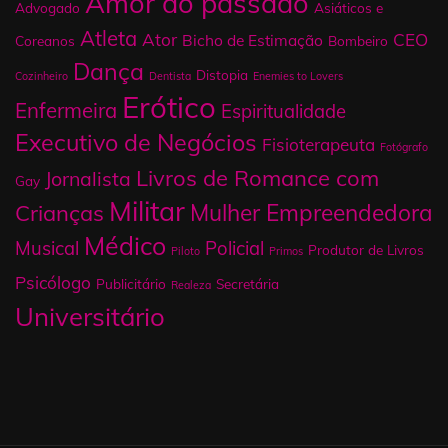
Amor do passado
Advogado
Asiáticos e
Atleta
Ator
CEO
Bicho de Estimação
Coreanos
Bombeiro
Dança
Distopia
Cozinheiro
Dentista
Enemies to Lovers
Erótico
Enfermeira
Espiritualidade
Executivo de Negócios
Fisioterapeuta
Fotógrafo
Livros de Romance com
Jornalista
Gay
Militar
Mulher Empreendedora
Crianças
Médico
Musical
Policial
Produtor de Livros
Piloto
Primos
Psicólogo
Publicitário
Secretária
Realeza
Universitário