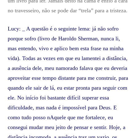
um livro para ler. Jamais deito na cama e enfio a cara
no travesseiro, não se pode dar “trela” para a tristeza.
Lucy: _ A questão é o seguinte lema: já não sofro
porque sofro (livro de Haroldo Sherman, nunca li,
mas entendo, vivo e aplico bem esta frase na minha
vida). Todas as vezes em que eu lamentei a distância,
a ausência dele, meu namorado falava que eu deveria
aproveitar esse tempo distante para me construir, para
quando ele sair de lá, eu estar pronta para seguir com
ele. No início foi bastante difícil superar essa
dificuldade, mas nada é impossível para Deus. E
como tudo posso nAquele que me fortalece, eu
consegui mudar meu jeito de pensar e sentir. Hoje, a
distância incomoda, a ausência traz um vazio, os