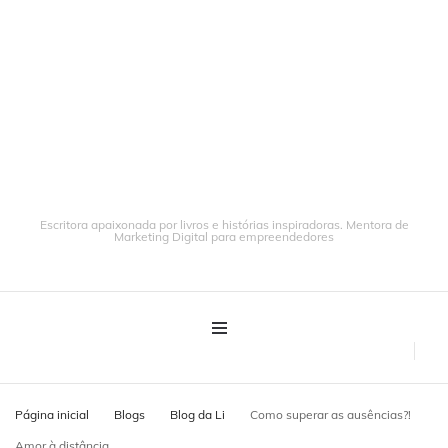
Escritora apaixonada por livros e histórias inspiradoras. Mentora de
Marketing Digital para empreendedores
Página inicial
Blogs
Blog da Li
Como superar as ausências?!
Amor à distância