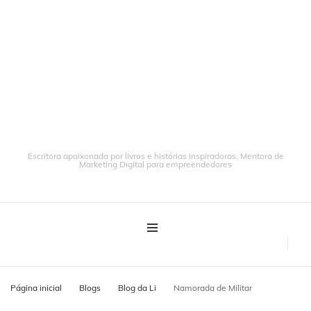
Escritora apaixonada por livros e histórias inspiradoras. Mentora de
Marketing Digital para empreendedores
Página inicial
Blogs
Blog da Li
Namorada de Militar