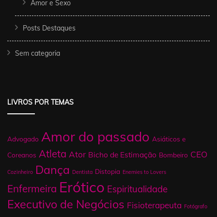
Amor e Sexo
Posts Destaques
Sem categoria
LIVROS POR TEMAS
Amor do passado
Advogado
Asiáticos e
Atleta
Ator
CEO
Bicho de Estimação
Coreanos
Bombeiro
Dança
Distopia
Cozinheiro
Dentista
Enemies to Lovers
Erótico
Enfermeira
Espiritualidade
Executivo de Negócios
Fisioterapeuta
Fotógrafo