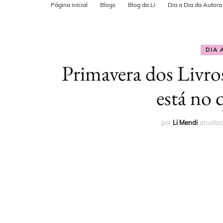
Página inicial
Blogs
Blog da Li
Dia a Dia da Autor
POSTS PARA
CADASTRO N
DIA 
MAPS
Primavera dos Livr
está no 
por
Li Mendi
atuali