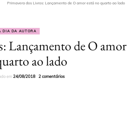
a
Primavera dos Livros: Lançamento de O amor está no quarto ao lado
 INSTAGRAM
CURSO PROFISSÃO
ROMANCE JOVEM
DICAS PARA ESCRITOR
LEITOR
O GOOGLE
ROMANCE ERÓTICO
DICAS PARA LEITORES
A DIA DA AUTORA
CURSO PROFISSÃO
os: Lançamento de O amor
CONTO JOVEM
BLOG DA LI
AUTOR
quarto ao lado
CONTO ERÓTICO
BOX
zado em
24/08/2018
2 comentários
LIVROS IMPRESSOS
LIVROS POR TEMA
TODOS OS LIVROS