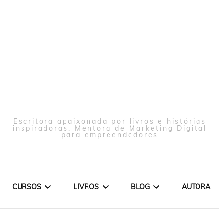
Escritora apaixonada por livros e histórias
inspiradoras. Mentora de Marketing Digital
para empreendedores
CURSOS
LIVROS
BLOG
AUTORA